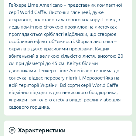
Гейхера Lime Americano – представник компактної
серії World Caffe. Листочки глянцеві, дуже
яскравого, золотаво-салатового кольору. Поряд з
ледь помітною сіточкою прожилок на листочках
проглядаються сріблясті відблиски, що створює
особливий ефект об*ємності. Форма листочка –
округла з дуже красивими прорізами. Кущик
збитенький з великою кількістю листя, висотою 20
см при діаметрі до 45 см. Квітує білими
дзвониками. Гейхера Lime Americano терпима до
сонечка, віддає перевагу півтіні. Морозостійка на
всій території України. Всі сорти серії World Caffe
відмінно підходять для невисокого бордюрчика,
«прикриття» голого стебла вищої рослини або для
садового горщика.
Характеристики