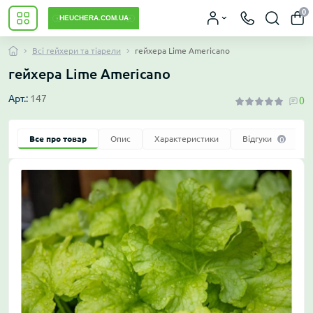
0
Всі гейхери та тіарели
гейхера Lime Americano
гейхера Lime Americano
Арт.:
147
0
Все про товар
Опис
Характеристики
Відгуки
0