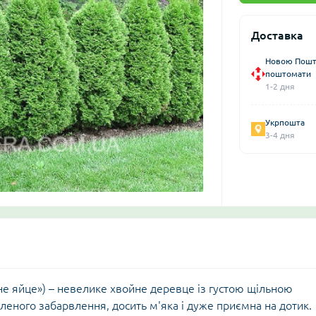
Доставка
Новою Пошто
поштомати
1-2 дня
Укрпошта
3-4 дня
ене яйце») – невелике хвойне деревце із густою щільною
еного забарвлення, досить м'яка і дуже приємна на дотик.