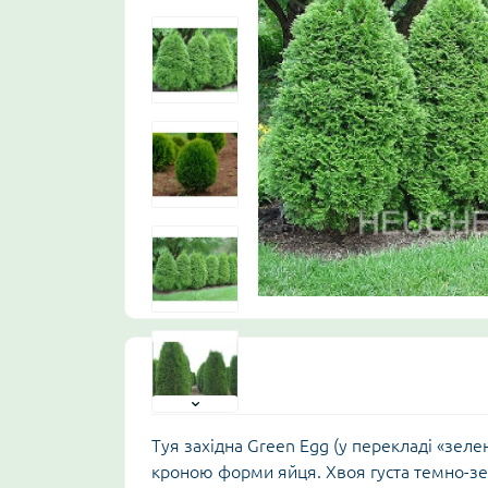
Опис
Туя західна Green Egg (у перекладі «зел
кроною форми яйця. Хвоя густа темно-зел