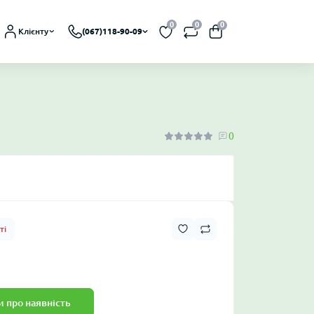
0
0
0
Клієнту
(067)118-90-09
0
ті
 про наявність