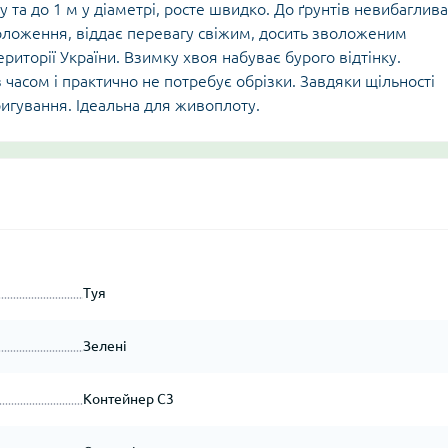
у та до 1 м у діаметрі, росте швидко. До ґрунтів невибаглива
воложення, віддає перевагу свіжим, досить зволоженим
риторії України. Взимку хвоя набуває бурого відтінку.
 часом і практично не потребує обрізки. Завдяки щільності
игування. Ідеальна для живоплоту.
Туя
Зелені
Контейнер С3