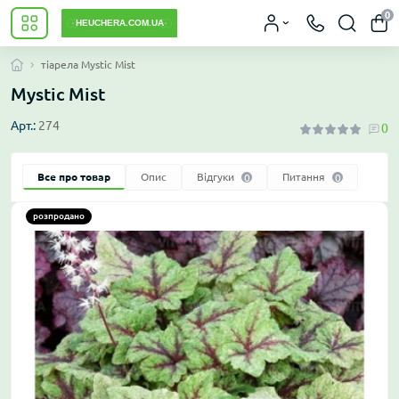
0
тіарела Mystic Mist
Mystic Mist
Арт.:
274
0
Все про товар
Опис
Відгуки
Питання
0
0
розпродано